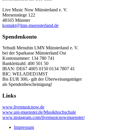
Live Music Now Münsterland e. V.
Meesenstiege 122
48165 Münster
kontakt@lmn-muensterland.de
Spendenkonto
Yehudi Menuhin LMN Münsterland e. V.
bei der Sparkasse Münsterland Ost
Kontonummer: 134 780 741
Bankleitzahl: 400 501 50
IBAN: DE67 4005 0150 0134 7807 41
BIC: WELADED1MST
Bis EUR 300,- gilt der Überweisungsträger
als Spendenbescheinigung!
Links
www.livemusicnow.de
www.uni-muenster.de/Musikhochschule
www.instagram.com/livemusicnowmuenster/
Impressum